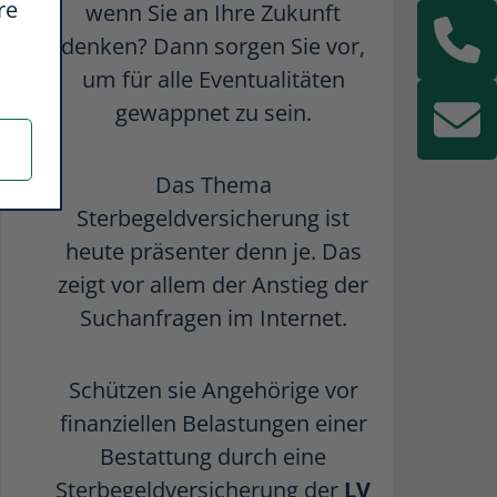
re
wenn Sie an Ihre Zukunft
denken? Dann sorgen Sie vor,
um für alle Eventualitäten
gewappnet zu sein.
Das Thema
Sterbegeldversicherung ist
heute präsenter denn je. Das
zeigt vor allem der Anstieg der
Suchanfragen im Internet.
Schützen sie Angehörige vor
finanziellen Belastungen einer
Bestattung durch eine
Sterbegeldversicherung der
LV