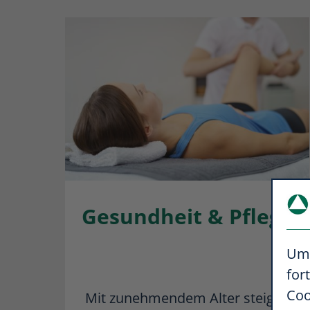
Gesundheit & Pflege
Um 
for
Coo
Mit zunehmendem Alter steigen