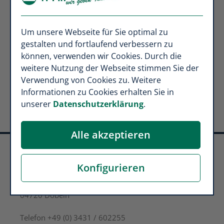
Kontaktformular zur Beantwortung meiner Anfrage
erhoben und verarbeitet werden.
Detaillierte Informationen zum Umgang mit
Um unsere Webseite für Sie optimal zu
Nutzerdaten finden Sie in unseren
gestalten und fortlaufend verbessern zu
Datenschutzbestimmungen
.
können, verwenden wir Cookies. Durch die
weitere Nutzung der Webseite stimmen Sie der
Verwendung von Cookies zu. Weitere
Informationen zu Cookies erhalten Sie in
unserer
Datenschutzerklärung
.
Alle akzeptieren
Tino Pohl Finanzkonzepte
Konfigurieren
Leipziger Straße 67
04720 Döbeln
Telefon +49 (0) 3431 / 602255