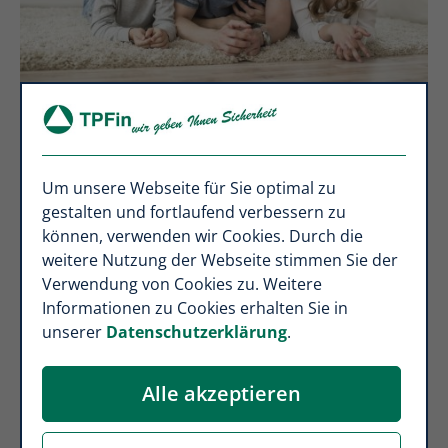
Vorsorge & Absicherung
Um unsere Webseite für Sie optimal zu
gestalten und fortlaufend verbessern zu
Plagen Sie Ängste und Sorgen, wenn Sie an Ihre
können, verwenden wir Cookies. Durch die
Zukunft denken? Dann sorgen Sie vor, um für
weitere Nutzung der Webseite stimmen Sie der
alle Eventualitäten gewappnet zu sein.
Verwendung von Cookies zu. Weitere
Informationen zu Cookies erhalten Sie in
Das Thema Sterbegeldversicherung ist heute
unserer
Datenschutzerklärung
.
präsenter denn je. Das zeigt vor allem der
Anstieg der Suchanfragen im Internet.
Alle akzeptieren
Schützen sie Angehörige vor finanziellen