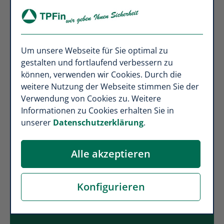
Um unsere Webseite für Sie optimal zu
So unterstützen
gestalten und fortlaufend verbessern zu
wir Sie:
können, verwenden wir Cookies. Durch die
weitere Nutzung der Webseite stimmen Sie der
Von der Kommunikation in Ihrem Unternehmen bis
Verwendung von Cookies zu. Weitere
hin zur Vertragsverwaltung, z.B.
Informationen zu Cookies erhalten Sie in
Präsentationsveranstaltung vor Ort oder digital.
unserer
Datenschutzerklärung
.
Unterlagen zur Mitarbeiterkommunikation sowie eine
digitale Plattform zur Vertragsverwaltung. Investieren
Sie in die Gesundheit Ihrer Mitarbeiter/-innen – es
Alle akzeptieren
lohnt sich!
Konfigurieren